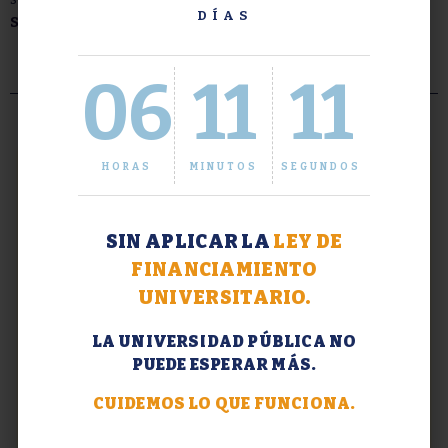
DÍAS
Solicitud de certificado de egresado.
06
11
11
HORAS
MINUTOS
SEGUNDOS
SIN APLICAR LA
LEY DE
FINANCIAMIENTO
UNIVERSITARIO.
LA UNIVERSIDAD PÚBLICA NO
PUEDE ESPERAR MÁS.
Institucional
05 agosto 2026
CUIDEMOS LO QUE FUNCIONA.
Experiencias sobre aprendizaje
situado: UBA y UDLA