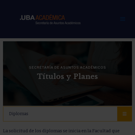
Ir
Mai
al
Men
contenido
SECRETARÍA DE ASUNTOS ACADÉMICOS
Títulos y Planes
Diplomas
La solicitud de los diplomas se inicia en la Facultad que