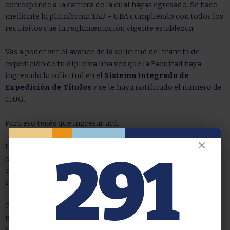
corresponde a la carrera de la cual hayas egresado. Se hace
mediante la plataforma TAD – UBA cumpliendo con todos los
requisitos que la reglamentación vigente establezca.
Vas a poder ver el avance de la solicitud del trámite de
expedición de tu diploma una vez que la Facultad haya
ingresado la solicitud en el
Sistema Integrado de
Expedición de Títulos
y se te haya notificado el numero de
CIUG.
Para eso tenés que ingresar
acá
.
✕
Una vez que hayas realizado la encuesta de carácter
291
obligatoria y confirmado los datos mediante la
comprobación que te llega al correo electrónico, podés
solicitar el
certificado de título en trámite.
Cuando necesites un certificado donde conste que obtuviste
un diploma expedido por esta Dirección General podrás
solicitarlo siguiendo las instrucciones indicadas en